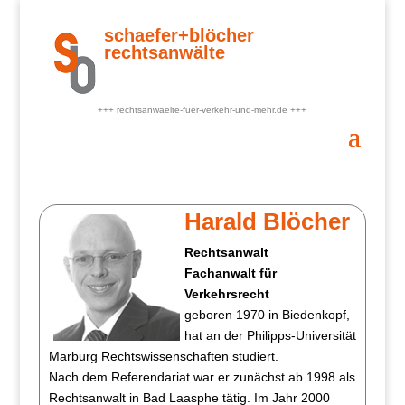
Skip
to
schaefer+blöcher
content
rechtsanwälte
+++ rechtsanwaelte-fuer-verkehr-und-mehr.de +++
Harald Blöcher
Rechtsanwalt
Fachanwalt für
Verkehrsrecht
geboren 1970 in Biedenkopf,
hat an der Philipps-Universität
Marburg Rechtswissenschaften studiert.
Nach dem Referendariat war er zunächst ab 1998 als
Rechtsanwalt in Bad Laasphe tätig. Im Jahr 2000