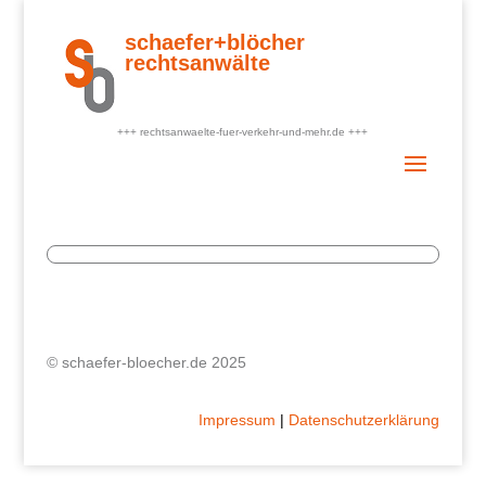
Skip
to
schaefer+blöcher
content
rechtsanwälte
+++ rechtsanwaelte-fuer-verkehr-und-mehr.de +++
© schaefer-bloecher.de 2025
Impressum
|
Datenschutzerklärung